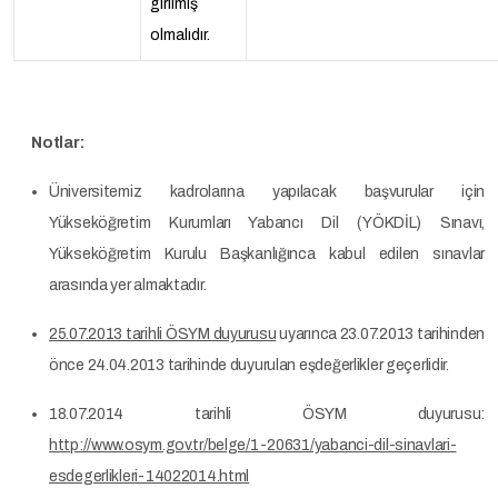
girilmiş
olmalıdır.
Notlar:
Üniversitemiz kadrolarına yapılacak başvurular için
Yükseköğretim Kurumları Yabancı Dil (YÖKDİL) Sınavı,
Yükseköğretim Kurulu Başkanlığınca kabul edilen sınavlar
arasında yer almaktadır.
25.07.2013 tarihli ÖSYM duyurusu
uyarınca 23.07.2013 tarihinden
önce 24.04.2013 tarihinde duyurulan eşdeğerlikler geçerlidir.
18.07.2014 tarihli ÖSYM duyurusu:
http://www.osym.gov.tr/belge/1-20631/yabanci-dil-sinavlari-
esdegerlikleri-14022014.html