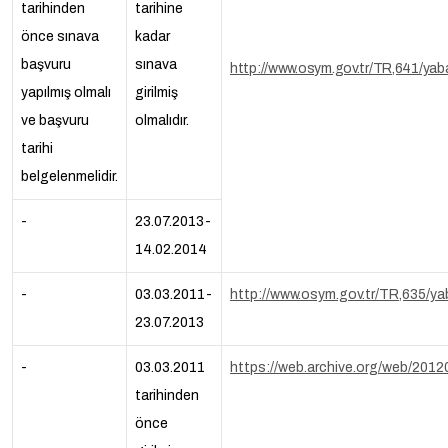
tarihinden
tarihine
önce sınava
kadar
başvuru
sınava
http://www.osym.gov.tr/TR,641/yaba
yapılmış olmalı
girilmiş
ve başvuru
olmalıdır.
tarihi
belgelenmelidir.
-
23.07.2013-
14.02.2014
-
03.03.2011-
http://www.osym.gov.tr/TR,635/yab
23.07.2013
-
03.03.2011
https://web.archive.org/web/2012
tarihinden
önce