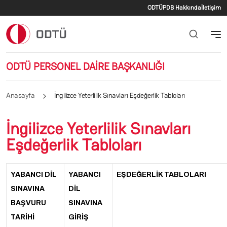
İkincil menü
Ana içeriğe atla
ODTÜ
PDB Hakkında
İletişim
ODTÜ PERSONEL DAİRE BAŞKANLIĞI
Anasayfa
İngilizce Yeterlilik Sınavları Eşdeğerlik Tabloları
İngilizce Yeterlilik Sınavları
Eşdeğerlik Tabloları
YABANCI DİL
YABANCI
EŞDEĞERLİK TABLOLARI
SINAVINA
DİL
BAŞVURU
SINAVINA
TARİHİ
GİRİŞ