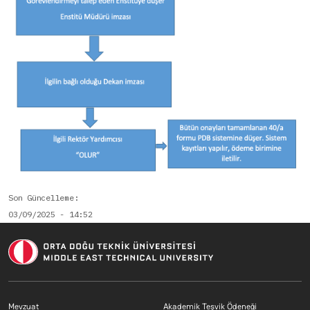
Son Güncelleme
03/09/2025 - 14:52
Footer menu 2 TR
Footer menu 3 T
Mevzuat
Akademik Teşvik Ödeneği