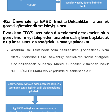
40/a Üniversite içi EABD Enstitü-Dekanlıklar arası ek
görevli görevlendirme işleyiş sırası
Evrakların EBYS üzerinden düzenlemesi gerekmekte olup
görevlendirmeyi talep eden anabilim dalı işlemi başlatacak
olup imza sırası da aşağıdaki sıraya yapılacaktır.
Anabilim Dalı tarafından form hazırlanırken gönderilecek birim
olarak “Personel Daire Başkanlığı” seçildikten sonra “Belgede
Görüntülenecek Muhatap Alanını Güncelle” kısmından başlık
“REKTÖRLÜK MAKAMINA” şeklinde düzenlenecektir.