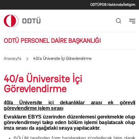
İkincil menü
Ana içeriğe atla
ODTÜ
PDB Hakkında
İletişim
ODTÜ PERSONEL DAİRE BAŞKANLIĞI
Anasayfa
40/a Üniversite İçi Görevlendirme
40/a Üniversite İçi
Görevlendirme
40/a Üniversite içi dekanlıklar arası ek görevli
görevlendirme işlem sırası
Evrakların EBYS üzerinden düzenlemesi gerekmekte olup
görevlendirmeyi talep eden bölüm işlemi başlatacak olup
imza sırası da aşağıdaki sıraya yapılacaktır.
BÖLÜM tarafından form hazırlanırken gönderilecek birim olarak