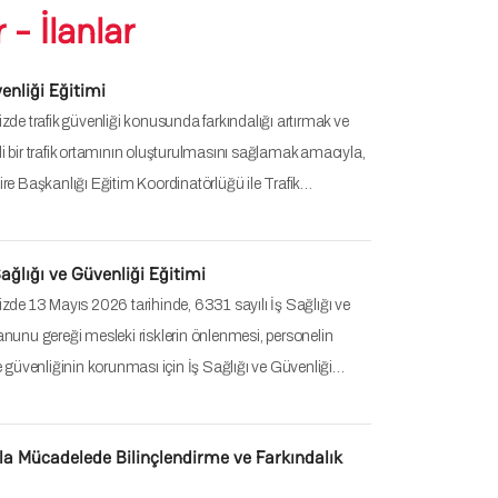
 - İlanlar
enliği Eğitimi
zde trafik güvenliği konusunda farkındalığı artırmak ve
 bir trafik ortamının oluşturulmasını sağlamak amacıyla,
re Başkanlığı Eğitim Koordinatörlüğü ile Trafik…
ağlığı ve Güvenliği Eğitimi
zde 13 Mayıs 2026 tarihinde, 6331 sayılı İş Sağlığı ve
nunu gereği mesleki risklerin önlenmesi, personelin
e güvenliğinin korunması için İş Sağlığı ve Güvenliği…
la Mücadelede Bilinçlendirme ve Farkındalık