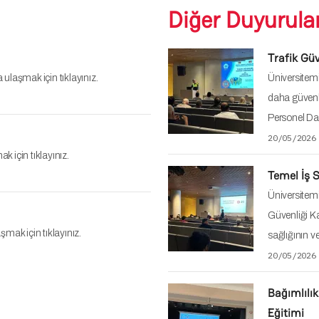
Diğer Duyurular
Trafik Güv
 ulaşmak için tıklayınız.
Üniversitemi
daha güvenli
Personel Dai
20/05/2026
k için tıklayınız.
Temel İş S
Üniversitemi
Güvenliği Ka
şmak için tıklayınız.
sağlığının v
20/05/2026
Bağımlılık
Eğitimi