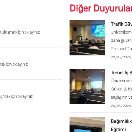
Diğer Duyurular
Trafik Güv
 ulaşmak için tıklayınız.
Üniversitemi
daha güvenli
Personel Dai
20/05/2026
k için tıklayınız.
Temel İş S
Üniversitemi
Güvenliği Ka
şmak için tıklayınız.
sağlığının v
20/05/2026
Bağımlılık
Eğitimi