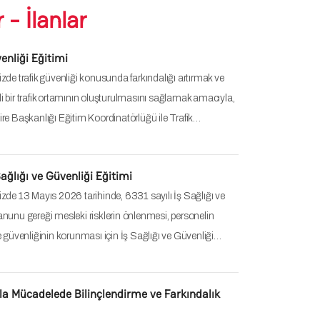
 - İlanlar
enliği Eğitimi
zde trafik güvenliği konusunda farkındalığı artırmak ve
 bir trafik ortamının oluşturulmasını sağlamak amacıyla,
re Başkanlığı Eğitim Koordinatörlüğü ile Trafik…
ağlığı ve Güvenliği Eğitimi
zde 13 Mayıs 2026 tarihinde, 6331 sayılı İş Sağlığı ve
nunu gereği mesleki risklerin önlenmesi, personelin
e güvenliğinin korunması için İş Sağlığı ve Güvenliği…
la Mücadelede Bilinçlendirme ve Farkındalık