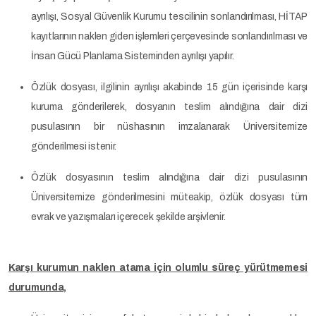
ayrılışı, Sosyal Güvenlik Kurumu tescilinin sonlandırılması, HİTAP
kayıtlarının naklen giden işlemleri çerçevesinde sonlandırılması ve
İnsan Gücü Planlama Sisteminden ayrılışı yapılır.
Özlük dosyası, ilgilinin ayrılışı akabinde 15 gün içerisinde karşı
kuruma gönderilerek, dosyanın teslim alındığına dair dizi
pusulasının bir nüshasının imzalanarak Üniversitemize
gönderilmesi istenir.
Özlük dosyasının teslim alındığına dair dizi pusulasının
Üniversitemize gönderilmesini müteakip, özlük dosyası tüm
evrak ve yazışmaları içerecek şekilde arşivlenir.
Karşı kurumun naklen atama için olumlu süreç yürütmemesi
durumunda,