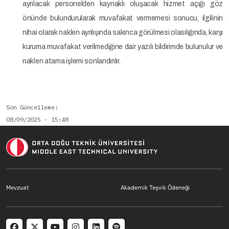
ayrılacak personelden kaynaklı oluşacak hizmet açığı göz
önünde bulundurularak muvafakat vermemesi sonucu, ilgilinin
nihai olarak naklen ayrılışında sakınca görülmesi olasılığında, karşı
kuruma muvafakat verilmediğine dair yazılı bildirimde bulunulur ve
naklen atama işlemi sonlandırılır.
Son Güncelleme
08/09/2025 - 15:48
Footer menu 2 TR
Footer menu 3 T
Mevzuat
Akademik Teşvik Ödeneği
Social menu