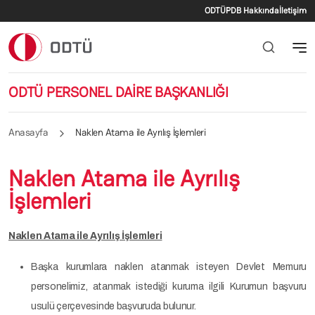
İkincil menü
Ana içeriğe atla
ODTÜ
PDB Hakkında
İletişim
ODTÜ PERSONEL DAİRE BAŞKANLIĞI
Anasayfa
Naklen Atama ile Ayrılış İşlemleri
Naklen Atama ile Ayrılış
İşlemleri
Naklen Atama ile Ayrılış İşlemleri
Başka kurumlara naklen atanmak isteyen Devlet Memuru
personelimiz, atanmak istediği kuruma ilgili Kurumun başvuru
usulü çerçevesinde başvuruda bulunur.