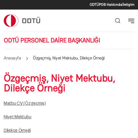
İkincil menü
Ana içeriğe atla
ODTÜ
PDB Hakkında
İletişim
ODTÜ PERSONEL DAİRE BAŞKANLIĞI
Anasayfa
Özgeçmiş, Niyet Mektubu, Dilekçe Örneği
Özgeçmiş, Niyet Mektubu,
Dilekçe Örneği
Matbu CV (Özgeçmiş)
Niyet Mektubu
Dilekçe Örneği