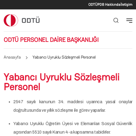
İkincil menü
Ana içeriğe atla
ODTÜ
PDB Hakkında
İletişim
ODTÜ PERSONEL DAİRE BAŞKANLIĞI
Anasayfa
Yabancı Uyruklu Sözleşmeli Personel
Yabancı Uyruklu Sözleşmeli
Personel
2547 sayılı kanunun 34. maddesi uyarınca yasal onaylar
doğrultusunda ve yıllık sözleşme ile görev yaparlar.
Yabancı Uyruklu Öğretim Üyesi ve Elemanları Sosyal Güvenlik
açısından 5510 sayılı Kanun 4-a kapsamına tabidirler.