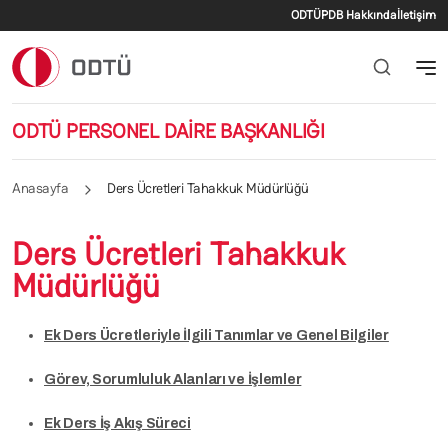
İkincil menü
Ana içeriğe atla
ODTÜ
PDB Hakkında
İletişim
ODTÜ PERSONEL DAİRE BAŞKANLIĞI
Anasayfa
Ders Ücretleri Tahakkuk Müdürlüğü
Ders Ücretleri Tahakkuk
Müdürlüğü
Ek Ders Ücretleriyle İlgili Tanımlar ve Genel Bilgiler
Görev, Sorumluluk Alanları ve İşlemler
Ek Ders İş Akış Süreci