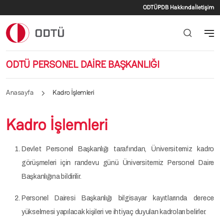
İkincil menü
Ana içeriğe atla
ODTÜ
PDB Hakkında
İletişim
ODTÜ PERSONEL DAİRE BAŞKANLIĞI
Anasayfa
Kadro İşlemleri
Kadro İşlemleri
Devlet Personel Başkanlığı tarafından, Üniversitemiz kadro
görüşmeleri için randevu günü Üniversitemiz Personel Daire
Başkanlığına bildirilir.
Personel Dairesi Başkanlığı bilgisayar kayıtlarında derece
yükselmesi yapılacak kişileri ve ihtiyaç duyulan kadroları belirler.