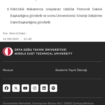
Rektörlük Makamınca onaylanan tablolar Personel Dairesi
Başkanlığına gönderilir ve sonra Üniversitemiz Strateji Geliştirme
Daire Başkanlığına gönderilir.
Son Güncelleme
12/08/2025 - 13:48
Footer menu 2 TR
Footer menu 3 T
Mevzuat
Akademik Teşvik Ödeneği
Social menu
Üniversiteler Mahallesi, Dumlupınar Bulvarı No:1, 06800 Çankaya/Ankara