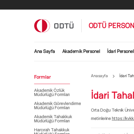
Ana içeriğe atla
ODTÜ PERSON
Main navigation
Ana Sayfa
Akademik Personel
İdari Personel
Anasayfa
İdari Ta
Formlar
Akademik Özlük
İdari Tah
Müdürlüğü Formları
Akademik Görevlendirme
Müdürlüğü Formları
Orta Doğu Teknik Ünive
Akademik Tahakkuk
metinlerine
https://kvkk
Müdürlüğü Formları
Harcırah Tahakkuk