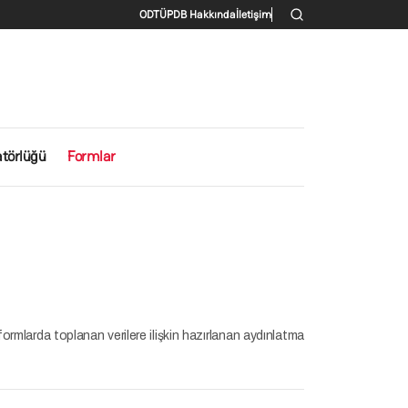
İkincil menü
ODTÜ
PDB Hakkında
İletişim
atörlüğü
Formlar
formlarda toplanan verilere ilişkin hazırlanan aydınlatma