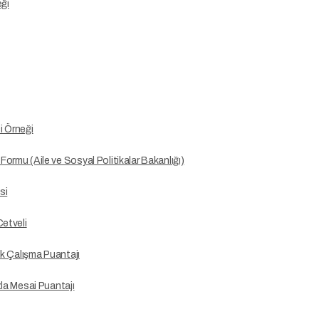
eği
i Örneği
ormu (Aile ve Sosyal Politikalar Bakanlığı)
si
Cetveli
ık Çalışma Puantajı
zla Mesai Puantajı