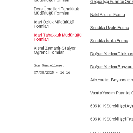
Müdürlüğü Formları
Geçici İşçi Puantaj Örn
Ders Ücretleri Tahakkuk
Müdürlüğü Formları
Nakil Bildirim Formu
İdari Özlük Müdürlüğü
Formları
Sendika Üyelik Formu
İdari Tahakkuk Müdürlüğü
Formları
Sendika İstifa Formu
Kısmi Zamanlı-Stajyer
Öğrenci Formları
Doğum Yardımı Dilekçes
Son Güncelleme
Doğum Yardımı Başvuru F
07/08/2025 - 16:16
Aile Yardımı Beyanname
Vasıta Yardımı Puantaj 
696 KHK Sürekli İşçi Ayl
696 KHK Sürekli İşçi Fa
Son Güncelleme